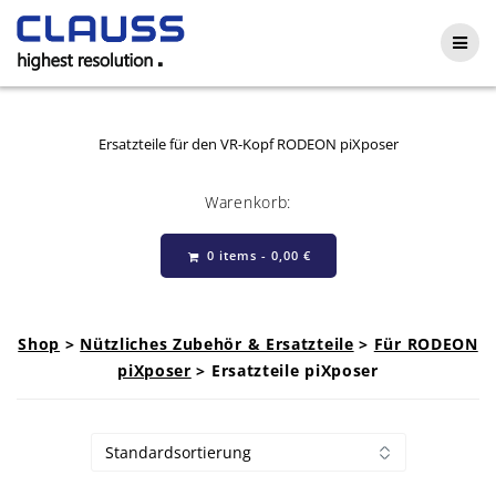
Skip
to
content
Ersatzteile für den VR-Kopf RODEON piXposer
Warenkorb:
0 items -
0,00
€
Shop
>
Nützliches Zubehör & Ersatzteile
>
Für RODEON
piXposer
> Ersatzteile piXposer