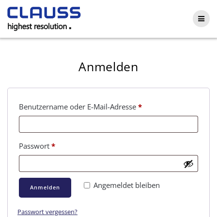
Skip
to
content
Anmelden
Erforderlich
Benutzername oder E-Mail-Adresse
*
Erforderlich
Passwort
*
Angemeldet bleiben
Anmelden
Passwort vergessen?