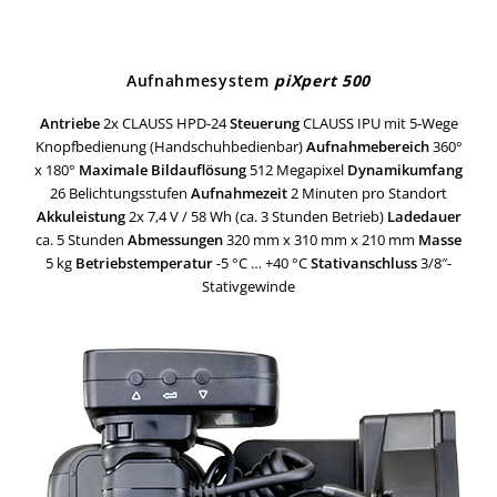
Aufnahmesystem
piXpert 500
Antriebe
2x CLAUSS HPD-24
Steuerung
CLAUSS IPU mit 5-Wege
Knopfbedienung (Handschuhbedienbar)
Aufnahmebereich
360°
x 180°
Maximale Bildauflösung
512 Megapixel
Dynamikumfang
26 Belichtungsstufen
Aufnahmezeit
2 Minuten pro Standort
Akkuleistung
2x 7,4 V / 58 Wh (ca. 3 Stunden Betrieb)
Ladedauer
ca. 5 Stunden
Abmessungen
320 mm x 310 mm x 210 mm
Masse
5 kg
Betriebstemperatur
-5 °C … +40 °C
Stativanschluss
3/8″-
Stativgewinde