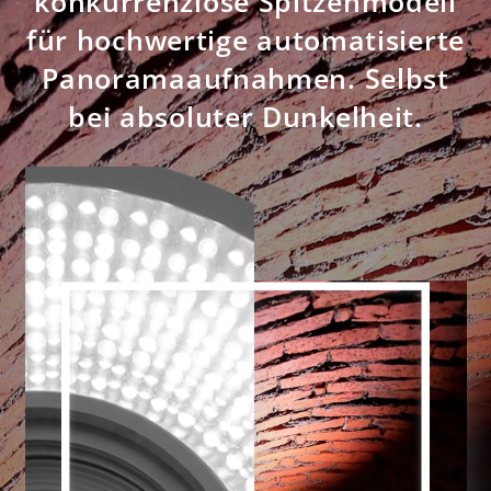
konkurrenzlose Spitzenmodell
für hochwertige automatisierte
Panoramaaufnahmen.
Selbst
bei absoluter Dunkelheit.