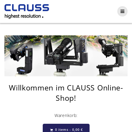
Skip
to
content
Willkommen im CLAUSS Online-
Shop!
Warenkorb:
0 items -
0,00
€