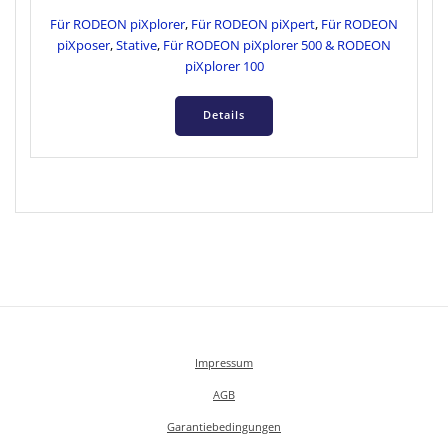
Für RODEON piXplorer
,
Für RODEON piXpert
,
Für RODEON
piXposer
,
Stative
,
Für RODEON piXplorer 500 & RODEON
piXplorer 100
Details
Impressum
AGB
Garantiebedingungen