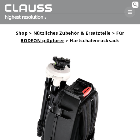
Skip
to
content
Shop
>
Nützliches Zubehör & Ersatzteile
>
Für
RODEON piXplorer
> Hartschalenrucksack