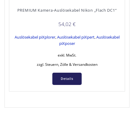
PREMIUM Kamera-Auslösekabel Nikon „Flach DC1“
54,02
€
Auslösekabel piXplorer
,
Auslösekabel piXpert
,
Auslösekabel
piXposer
exkl. MwSt.
zzgl. Steuern, Zölle & Versandkosten
Details