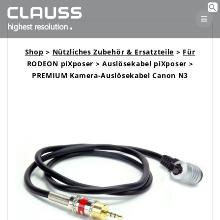
Skip
to
content
Shop
>
Nützliches Zubehör & Ersatzteile
>
Für
RODEON piXposer
>
Auslösekabel piXposer
>
PREMIUM Kamera-Auslösekabel Canon N3