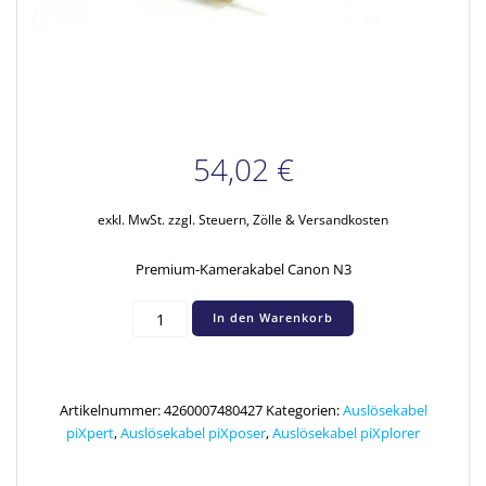
54,02
€
exkl. MwSt.
zzgl. Steuern, Zölle & Versandkosten
Premium-Kamerakabel Canon N3
PREMIUM
In den Warenkorb
Kamera-
Auslösekabel
Canon
N3
Artikelnummer:
4260007480427
Kategorien:
Auslösekabel
Menge
piXpert
,
Auslösekabel piXposer
,
Auslösekabel piXplorer