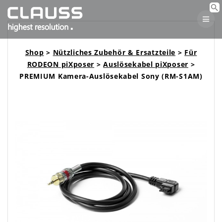
Skip
to
content
Shop
>
Nützliches Zubehör & Ersatzteile
>
Für
RODEON piXposer
>
Auslösekabel piXposer
>
PREMIUM Kamera-Auslösekabel Sony (RM-S1AM)