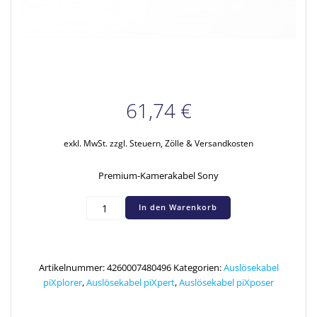
61,74
€
exkl. MwSt.
zzgl. Steuern, Zölle & Versandkosten
Premium-Kamerakabel Sony
PREMIUM
In den Warenkorb
Kamera-
Auslösekabel
Sony
(RM-
Artikelnummer:
4260007480496
Kategorien:
Auslösekabel
S1AM)
piXplorer
,
Auslösekabel piXpert
,
Auslösekabel piXposer
Menge