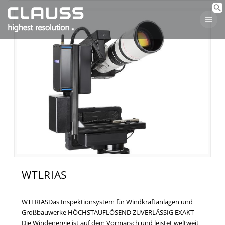
Skip
to
content
WTLRIAS
WTLRIASDas Inspektionsystem für Windkraftanlagen und
Großbauwerke HÖCHSTAUFLÖSEND ZUVERLÄSSIG EXAKT
Die Windenergie ist auf dem Vormarsch und leistet weltweit