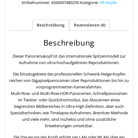
Artikelnummer:
4260007480250
Kategorie:
VR-Köpfe
Beschreibung
Rezensionen (0)
Beschreibung
Dieser Panoramakopf ist das internationale Spitzenmodell zur
Aufnahme von ultra-hochaufgelösten Reproduktionen.
Die Einsatzgebiete des professionellen Schwenk-Neige-Kopfes
reichen von Gigapixelpanoramen über Reproduktionen bis hin zu
vorprogrammierten Kamerafahrten.
Multi-Row- und Multi-Row-HDR-Panoramen, Schnellpanoramen
im Twister- oder Quickshotmodus, das Abscannen eines
begrenzten Bildbereiches in Ultra-High-Definition, aber auch
Spezialtechniken, wie Timelapse-Aufnahmen, Brenitzer-Methode
und viele mehr, sind mühelos und ohne zusätzliche
Erweiterungen umsetzbar.
Die Steuerung des Kopfs erfolgt per LAN oder WLAN über ein