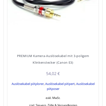
PREMIUM Kamera-Auslösekabel mit 3-poligem
Klinkenstecker (Canon E3)
54,02
€
Auslösekabel piXplorer
,
Auslösekabel piXpert
,
Auslösekabel
piXposer
exkl. MwSt.
zzgl. Steuern, Zölle & Versandkosten