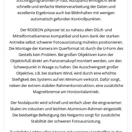
Stitchingprogrammen (PTGui, Autopano) ermöglicht eine
schnelle und einfache Weiterverarbeitung der Daten und
exzellente Ergebnisse auch bei Bildinhalten mit wenigen
automatisch gefunden Kontrollpunkten.
Der RODEON piXposer ist zu nahezu allen DSLR- und
Mittelformatkameras kompatibel und kann dank der starken
Antriebe selbst schwerer Fotoausrüstung mühelos positionieren.
Die Montage der Kamera im Querformat ist durch die U-Form des
Gestells kein Problem. Bei großen Objektiven kann der
Objektivfuß direkt am Panoramakopf montiert werden, um den
Schwerpunkt in Waage zu halten. Die Ausschwingzeit großer
Objektive, z.B. bei starkem Wind, wird durch eine erhöhte
Steifigkeit des Systems auf ein Minimum verkürzt. Dafür sorgt,
neben der extrem stabilen Rahmenkonstruktion, eine zusätzliche
Magnetbremse am Horizontalantrieb.
Der Nodalpunkt wird schnell und einfach über die eingravierten
Skalen im robusten und leichten Aluminium-Rahmen eingestellt.
Die beidseitige Befestigung des Neigarms sorgt für zusätzliche
Stabilität der schweren Fotoausrüstung.
Zusätzliche Lichtquellen können mit wenigen Handgriffen in den