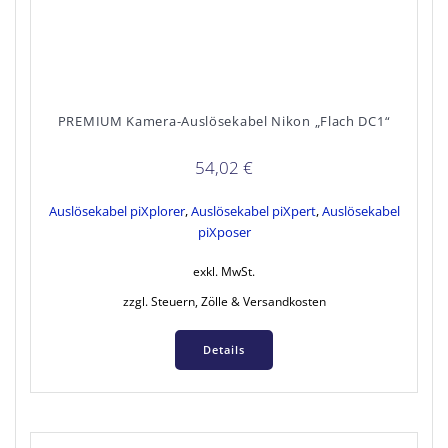
PREMIUM Kamera-Auslösekabel Nikon „Flach DC1“
54,02
€
Auslösekabel piXplorer
,
Auslösekabel piXpert
,
Auslösekabel
piXposer
exkl. MwSt.
zzgl. Steuern, Zölle & Versandkosten
Details