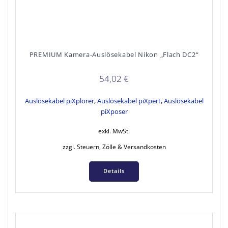
PREMIUM Kamera-Auslösekabel Nikon „Flach DC2“
54,02
€
Auslösekabel piXplorer
,
Auslösekabel piXpert
,
Auslösekabel
piXposer
exkl. MwSt.
zzgl. Steuern, Zölle & Versandkosten
Details