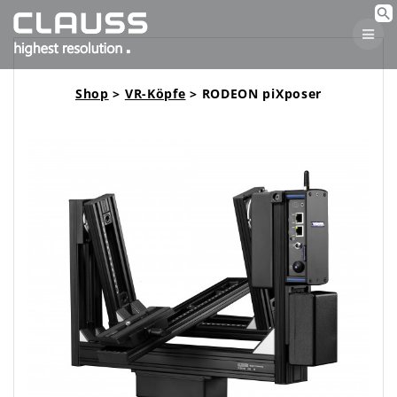
Skip
to
content
Shop
>
VR-Köpfe
> RODEON piXposer