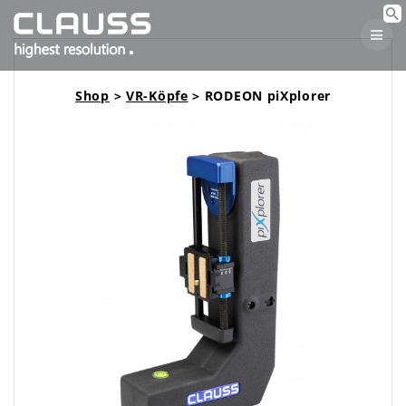
Skip
to
content
Shop
>
VR-Köpfe
> RODEON piXplorer