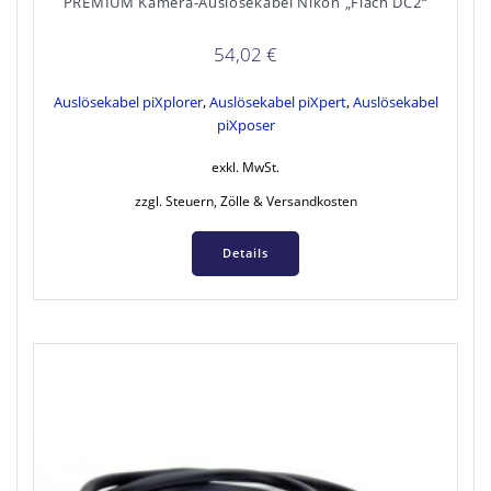
PREMIUM Kamera-Auslösekabel Nikon „Flach DC2“
54,02
€
Auslösekabel piXplorer
,
Auslösekabel piXpert
,
Auslösekabel
piXposer
exkl. MwSt.
zzgl. Steuern, Zölle & Versandkosten
Details