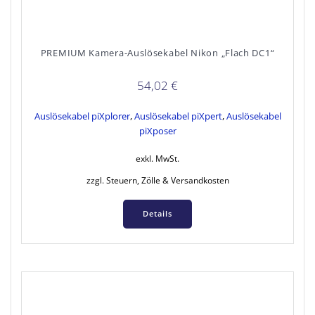
PREMIUM Kamera-Auslösekabel Nikon „Flach DC1“
54,02
€
Auslösekabel piXplorer
,
Auslösekabel piXpert
,
Auslösekabel
piXposer
exkl. MwSt.
zzgl. Steuern, Zölle & Versandkosten
Details